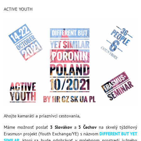
ACTIVE YOUTH
Ahojte kamaráti a priaznivci cestovania,
Máme možnosť poslať
3 Slovákov
a
3 Čechov
na skvelý týždňový
Erasmus+ projekt (Youth Exchange/YE) s názvom
DIFFERENT BUT YET
SIMILAR
, ktorý sa bude odohrávať v malebnom prostredí južného