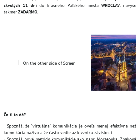
skvelých 11 dní
do krásneho Poľského mesta
WROCLAV
, navyše
takmer
ZADARMO
.
Čo ti to dá?
- Spoznáš, že "virtuálna" komunikácia je oveľa menej efektívna než
komnikácia naživo a že často vedie až k vzniku závislosti
- Spoznáš nové metódy komunikácie ako napr. Morzeovka, Znaková