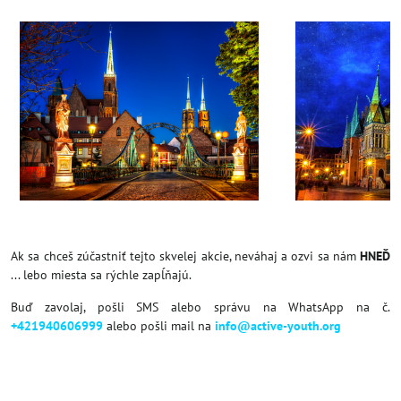
Ak sa chceš zúčastniť tejto skvelej akcie, neváhaj a ozvi sa nám
HNEĎ
... lebo miesta sa rýchle zapĺňajú.
Buď zavolaj, pošli SMS alebo správu na WhatsApp na č.
+421940606999
alebo pošli mail na
info@active-youth.org