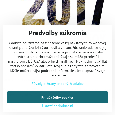
Predvoľby súkromia
Cookies používame na zlepšenie vašej návštevy tejto webovej
stránky, analýzu jej výkonnosti a zhromažďovanie údajov o jej
používaní. Na tento účel môžeme použiť nástroje a služby
tretích strán a zhromaždené údaje sa môžu preniesť k
partnerom v EÚ, USA alebo iných krajinách. Kliknutím na „Prijať
všetky cookies“ vyjadrujete svoj súhlas s týmto spracovaním.
Nižšie môžete nájsť podrobné informácie alebo upraviť svoje
TURISTIKA - VYSOKÉ TATRY
preferencie.
30.8.-1.9.2017 - GERLACHOV/TATRY, SLOVAKIA
Zásady ochrany osobných údajov
Koncom augusta 2017 sme sa 8 kusov vybrali na zavretie letnej
sezóny do Vysokých Tatier.
Prijať všetky cookies
Počasie nám vyšlo na 100 percent, žiadne prehánky, ideálne
Ukázať podrobnosti
podmienky.