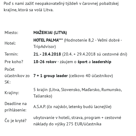
Poď s nami zažiť neopakovateľný týždeň v čarovnej pobaltskej
krajine, ktorá sa volá Litva.
Miesto:
MAŽEIKIAI
(LITVA)
HOTEL PALMA***
(Hodnotenie 8,2 - Veľmi dobré -
Hotel:
TripAdvisor)
Termín:
21. - 28.4.2018
(20.4. + 29.4.2018 sú cestovné dni)
Pre koho?
18-26 rokov
- záujem o
šport
a
leadership
Počet
účastníkov zo
7 + 1 group leader
(celkovo 40 účastníkov)
SK:
5 krajín (Litva, Slovensko, Maďarsko, Rumunsko,
Krajiny:
Taliansko)
Deadline na
A.S.A.P. (čo najskôr, letenky budú lacnejšie)
prihlásenie:
ubytovanie v hoteli, strava, program + cestovné
Čo je kryté?
náklady do výšky 275 EUR/účastníka