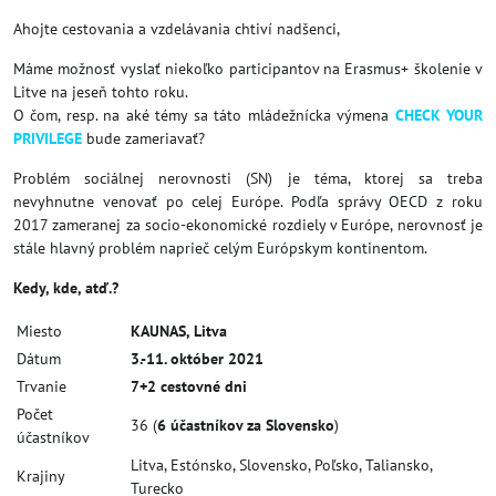
Ahojte cestovania a vzdelávania chtiví nadšenci,
Máme možnosť vyslať niekoľko participantov na Erasmus+ školenie v
Litve na jeseň tohto roku.
O čom, resp. na aké témy sa táto mládežnícka výmena
CHECK YOUR
PRIVILEGE
bude zameriavať?
Problém sociálnej nerovnosti (SN) je téma, ktorej sa treba
nevyhnutne venovať po celej Európe. Podľa správy OECD z roku
2017 zameranej za socio-ekonomické rozdiely v Európe, nerovnosť je
stále hlavný problém naprieč celým Európskym kontinentom.
Kedy, kde, atď.?
Miesto
KAUNAS, Litva
Dátum
3.-11. október 2021
Trvanie
7+2 cestovné dni
Počet
36 (
6 účastníkov za Slovensko
)
účastníkov
Litva, Estónsko, Slovensko, Poľsko, Taliansko,
Krajiny
Turecko