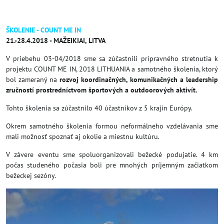
ŠKOLENIE - COUNT ME IN
21.-28.4.2018 - MAŽEIKIAI, LITVA
V priebehu 03-04/2018 sme sa zúčastnili prípravného stretnutia k
projektu COUNT ME IN, 2018 LITHUANIA a samotného školenia, ktorý
bol zameraný na
rozvoj koordinačných, komunikačných a leadership
zručností prostredníctvom športových a outdoorových aktivít.
Tohto školenia sa zúčastnilo 40 účastníkov z 5 krajín Európy.
Okrem samotného školenia formou neformálneho vzdelávania sme
mali možnosť spoznať aj okolie a miestnu kultúru.
V závere eventu sme spoluorganizovali bežecké podujatie. 4 km
počas studeného počasia boli pre mnohých príjemným začiatkom
bežeckej sezóny.