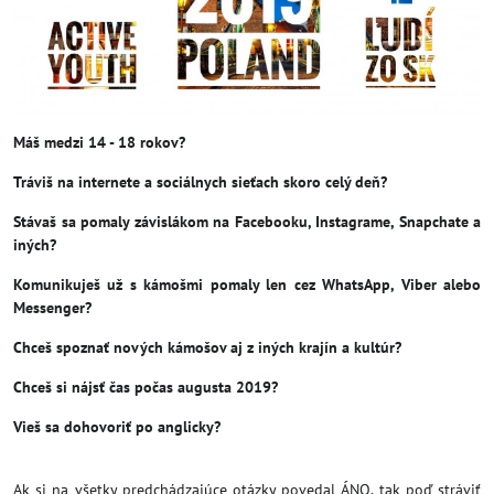
Máš medzi 14 - 18 rokov?
Tráviš na internete a sociálnych sieťach skoro celý deň?
Stávaš sa pomaly závislákom na Facebooku, Instagrame, Snapchate a
iných?
Komunikuješ už s kámošmi pomaly len cez WhatsApp, Viber alebo
Messenger?
Chceš spoznať nových kámošov aj z iných krajín a kultúr?
Chceš si nájsť čas počas augusta 2019?
Vieš sa dohovoriť po anglicky?
Ak si na všetky predchádzajúce otázky povedal ÁNO, tak poď stráviť