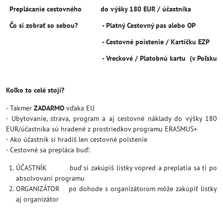
Preplácanie cestovného
do výšky 180 EUR / účastníka
Čo si zobrať so sebou?
- Platný Cestovný pas alebo OP
- Cestovné poistenie / Kartičku EZP
- Vreckové / Platobnú kartu (v Poľsku sa
Koľko to celé stojí?
- Takmer
ZADARMO
vďaka EU
- Ubytovanie, strava, program a aj cestovné náklady do výšky 180
EUR/účastníka sú hradené z prostriedkov programu ERASMUS+
- Ako účastník si hradíš len cestovné poistenie
- Cestovné sa prepláca buď:
ÚČASTNÍK buď si zakúpiš lístky vopred a preplatia sa ti po
absolvovaní programu
ORGANIZÁTOR po dohode s organizátorom môže zakúpiť lístky
aj organizátor