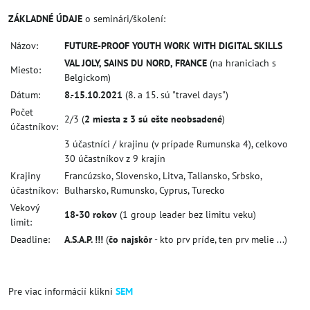
ZÁKLADNÉ ÚDAJE
o seminári/školení:
Názov:
FUTURE-PROOF YOUTH WORK WITH DIGITAL SKILLS
VAL JOLY, SAINS DU NORD, FRANCE
(na hraniciach s
Miesto:
Belgickom)
Dátum:
8.-15.10.2021
(8. a 15. sú "travel days")
Počet
2/3 (
2 miesta z 3 sú ešte neobsadené
)
účastníkov:
3 účastníci / krajinu (v prípade Rumunska 4), celkovo
30 účastníkov z 9 krajín
Krajiny
Francúzsko, Slovensko, Litva, Taliansko, Srbsko,
účastníkov:
Bulharsko, Rumunsko, Cyprus, Turecko
Vekový
18-30 rokov
(1 group leader bez limitu veku)
limit:
Deadline:
A.S.A.P. !!!
(
čo najskôr
- kto prv príde, ten prv melie ...)
Pre viac informácií klikni
SEM