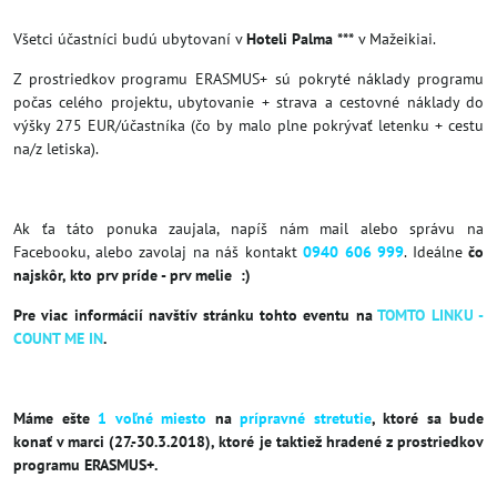
Všetci účastníci budú ubytovaní v
Hoteli Palma ***
v Mažeikiai.
Z prostriedkov programu ERASMUS+ sú pokryté náklady programu
počas celého projektu, ubytovanie + strava a cestovné náklady do
výšky 275 EUR/účastníka (čo by malo plne pokrývať letenku + cestu
na/z letiska).
Ak ťa táto ponuka zaujala, napíš nám mail alebo správu na
Facebooku, alebo zavolaj na náš kontakt
0940 606 999
. Ideálne
čo
najskôr, kto prv príde - prv melie
:)
Pre viac informácií navštív stránku tohto eventu na
TOMTO LINKU -
COUNT ME IN
.
Máme ešte
1 voľné miesto
na
prípravné stretutie
, ktoré sa bude
konať v marci (27.-30.3.2018), ktoré je taktiež hradené z prostriedkov
programu ERASMUS+.