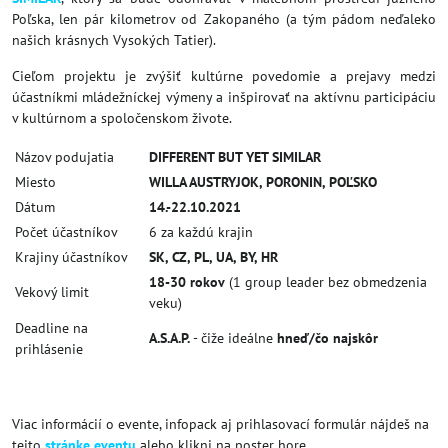
Poľska, len pár kilometrov od Zakopaného (a tým pádom neďaleko
našich krásnych Vysokých Tatier).
Cieľom projektu je zvýšiť kultúrne povedomie a prejavy medzi
účastníkmi mládežníckej výmeny a inšpirovať na aktívnu participáciu
v kultúrnom a spoločenskom živote.
Názov podujatia
DIFFERENT BUT YET SIMILAR
Miesto
WILLA AUSTRYJOK, PORONIN, POĽSKO
Dátum
14.-22.10.2021
Počet účastníkov
6 za každú krajin
Krajiny účastníkov
SK, CZ, PL, UA, BY, HR
18-30 rokov
(1 group leader bez obmedzenia
Vekový limit
veku)
Deadline na
A.S.A.P.
- čiže ideálne
hneď/čo najskôr
prihlásenie
Viac informácií o evente, infopack aj prihlasovací formulár nájdeš na
tejto
stránke eventu
alebo klikni na poster hore.