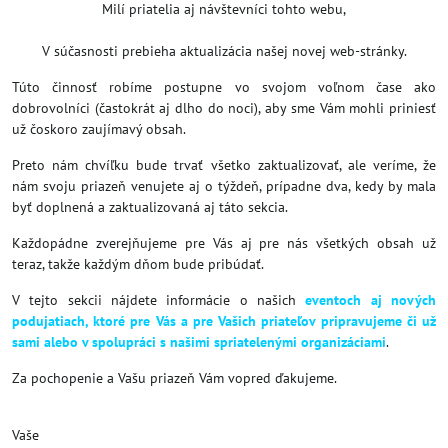
Milí priatelia aj návštevníci tohto webu,
V súčasnosti prebieha aktualizácia našej novej web-stránky.
Túto činnosť robíme postupne vo svojom voľnom čase ako
dobrovolníci (častokrát aj dlho do noci), aby sme Vám mohli priniesť
už čoskoro zaujímavý obsah.
Preto nám chvíľku bude trvať všetko zaktualizovať, ale veríme, že
nám svoju priazeň venujete aj o týždeň, prípadne dva, kedy by mala
byť doplnená a zaktualizovaná aj táto sekcia.
Každopádne zverejňujeme pre Vás aj pre nás všetkých obsah už
teraz, takže každým dňom bude pribúdať.
V tejto sekcii nájdete informácie o našich
eventoch aj nových
podujatiach, ktoré pre Vás a pre Vašich priateľov pripravujeme či už
sami alebo v spolupráci s našimi spriatelenými organizáciami
.
Za pochopenie a Vašu priazeň Vám vopred ďakujeme.
Vaše