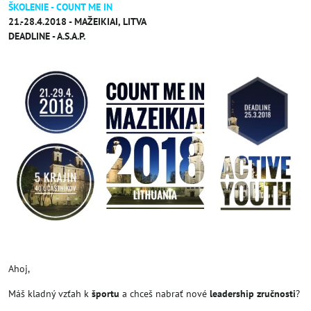
ŠKOLENIE - COUNT ME IN
21.-28.4.2018 - MAŽEIKIAI, LITVA
DEADLINE - A.S.A.P.
Ahoj,
Máš kladný vzťah k
športu
a chceš nabrať nové
leadership zručnosti
?