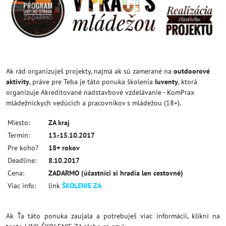
Ak rád organizuješ projekty, najmä ak sú zamerané na
outdoorové
aktivity
, práve pre Teba je táto ponuka školenia
Iuventy
, ktorá
organizuje Akreditované nadstavbové vzdelávanie - KomPrax
mládežníckych vedúcich a pracovníkov s mládežou (18+).
Miesto:
ZA kraj
Termín:
13.-15.10.2017
Pre koho?
18+ rokov
Deadline:
8.10.2017
Cena:
ZADARMO (účastníci si hradia len cestovné)
Viac info:
link
ŠKOLENIE ZA
Ak Ťa táto ponuka zaujala a potrebuješ viac informácií, klikni na