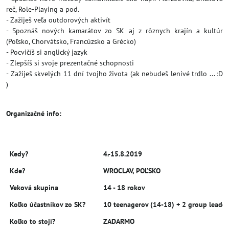
reč, Role-Playing a pod.
- Zažiješ veľa outdorových aktivít
- Spoznáš nových kamarátov zo SK aj z rôznych krajín a kultúr
(Poľsko, Chorvátsko, Francúzsko a Grécko)
- Pocvičíš si anglický jazyk
- Zlepšíš si svoje prezentačné schopnosti
- Zažiješ skvelých 11 dní tvojho života (ak nebudeš lenivé trdlo ... :D
)
Organizačné info:
Kedy?
4.-15.8.2019
Kde?
WROCLAV, POĽSKO
Veková skupina
14 - 18 rokov
Koľko účastníkov zo SK?
10 teenagerov (14-18) + 2 group leader
Koľko to stojí?
ZADARMO