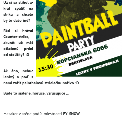
Už si sa stihol x-
krát spáliť na
slnku a chcelo
by to dačo iné?
Rád si hrával
Counter-strike,
akurát už máš
otlačenú prdel
od stoličky? :D
Ak áno, nebuc
lenivý a poď s
nami zažiť paintbalovú strielačku naživo :D
Bude to šialené, horúce, vzrušujúce ...
Masaker v aréne podľa miestnosti
FY_SNOW