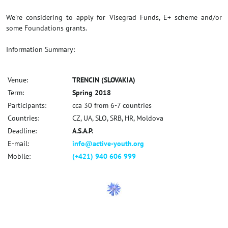
We're considering to apply for Visegrad Funds, E+ scheme and/or
some Foundations grants.
Information Summary:
Venue:
TRENCIN (SLOVAKIA)
Term:
Spring 2018
Participants:
cca 30 from 6-7 countries
Countries:
CZ, UA, SLO, SRB, HR, Moldova
Deadline:
A.S.A.P.
E-mail:
info@active-youth.org
Mobile:
(+421) 940 606 999