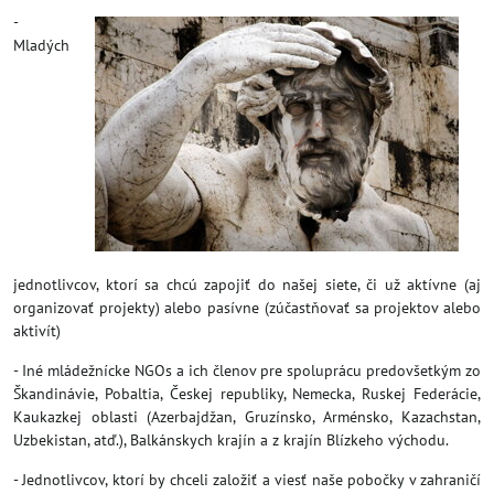
-
Mladých
jednotlivcov, ktorí sa chcú zapojiť do našej siete, či už aktívne (aj
organizovať projekty) alebo pasívne (zúčastňovať sa projektov alebo
aktivít)
- Iné mládežnícke NGOs a ich členov pre spoluprácu predovšetkým zo
Škandinávie, Pobaltia, Českej republiky, Nemecka, Ruskej Federácie,
Kaukazkej oblasti (Azerbajdžan, Gruzínsko, Arménsko, Kazachstan,
Uzbekistan, atď.), Balkánskych krajín a z krajín Blízkeho východu.
- Jednotlivcov, ktorí by chceli založiť a viesť naše pobočky v zahraničí