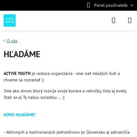
Panel používateľa
O nás
HĽADÁME
ACTIVE YOUTH
je rastúca organizácia - sme sieť mladých ľudí a
chceme sa rozrastať :)
Sme ako strom, ktorý rozvíja svoje konáre a vetvičky, listy aj kvety.
Staň sa aj Ty našou súčasťou ... :)
KOHO HĽADÁME?
- Aktívnych a motivovaných jednotlivcov zo Slovenska aj zahraničia