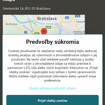
Smolenická 16, 851 05 Bratislava
Predvoľby súkromia
Cookies používame na zlepšenie vašej návštevy tejto webovej
stránky, analýzu jej výkonnosti a zhromažďovanie údajov o jej
používaní. Na tento účel môžeme použiť nástroje a služby
tretích strán a zhromaždené údaje sa môžu preniesť k
partnerom v EÚ, USA alebo iných krajinách. Kliknutím na „Prijať
Sledujte nás
všetky cookies“ vyjadrujete svoj súhlas s týmto spracovaním.
Nižšie môžete nájsť podrobné informácie alebo upraviť svoje
preferencie.
Activeyouthsk -Fb
Activeyouthsk -Ig
Zásady ochrany osobných údajov
Prijať všetky cookies
©
2026
Copyright