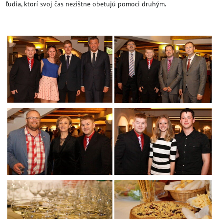
ľudia, ktorí svoj čas nezištne obetujú pomoci druhým.