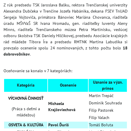
Z rúk predsedu TSK Jaroslava Bašku, rektora Trenčianskej univerzity
Alexandra Dubčeka v Trenčíne Jozefa Habánika, dekana FSEV TnUAD
Sergeja Vojtoviča, primátora Bánoviec Mariána Chovanca, riaditeľa
úradu MŠVVaŠ SR Ivana Hromadu, gen. riaditeľky Iuventy Aleny
Minns, riaditeľa Trenčianskeho múzea Petra Martinisku, vedúcej
odboru školstva TSK Daniely Hilčíkovej, predsedu Asociácie krajských
rád mládeže Tibora Íra a predsedu RMTNK Martina Labudíka si
prevzalo ocenenie spolu 24 nominovaných, z tohto počtu bolo
18
dobrovoľníkov
.
Oceňovanie sa konalo v 7 kategóriách:
Uznanie za význ.
Kategória
Ocenenie
prínos
Martin Trepáč
VÝCHOVNÁ ČINNOSŤ
Dominik Souhrada
Michaela
(Práca s deťmi a
Krajčoviechová
Filip Pastorek
mládežou)
Filip Valach
OSVETA & KULTÚRA
Pavol Ďuriš
Tomáš Bořuta