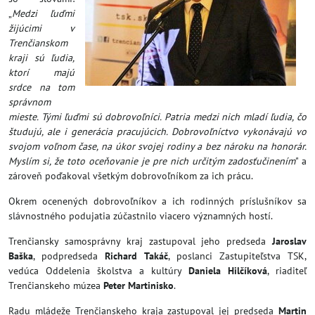
„
Medzi ľuďmi
žijúcimi v
Trenčianskom
kraji sú ľudia,
ktorí majú
srdce na tom
správnom
mieste. Tými ľuďmi sú dobrovoľníci. Patria medzi nich mladí ľudia, čo
študujú, ale i generácia pracujúcich. Dobrovoľníctvo vykonávajú vo
svojom voľnom čase, na úkor svojej rodiny a bez nároku na honorár.
Myslím si, že toto oceňovanie je pre nich určitým zadosťučinením
" a
zároveň poďakoval všetkým dobrovoľníkom za ich prácu.
Okrem ocenených dobrovoľníkov a ich rodinných príslušníkov sa
slávnostného podujatia zúčastnilo viacero významných hostí.
Trenčiansky samosprávny kraj zastupoval jeho predseda
Jaroslav
Baška
, podpredseda
Richard Takáč
, poslanci Zastupiteľstva TSK,
vedúca Oddelenia školstva a kultúry
Daniela Hilčíková
, riaditeľ
Trenčianskeho múzea
Peter Martinisko
.
Radu mládeže Trenčianskeho kraja zastupoval jej predseda
Martin