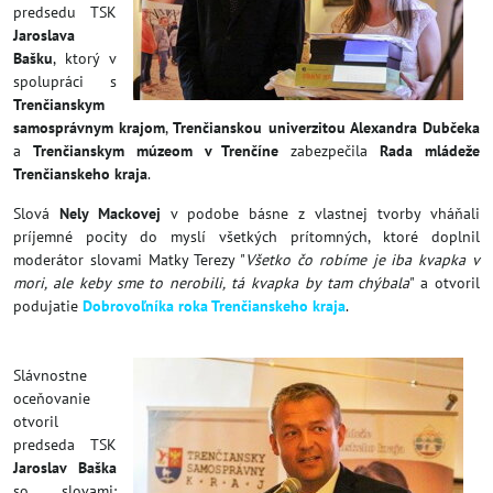
predsedu TSK
Jaroslava
Bašku
, ktorý v
spolupráci s
Trenčianskym
samosprávnym krajom
,
Trenčianskou univerzitou Alexandra Dubčeka
a
Trenčianskym múzeom v Trenčíne
zabezpečila
Rada mládeže
Trenčianskeho kraja
.
Slová
Nely Mackovej
v podobe básne z vlastnej tvorby vháňali
príjemné pocity do myslí všetkých prítomných, ktoré doplnil
moderátor slovami Matky Terezy "
Všetko čo robíme je iba kvapka v
mori, ale keby sme to nerobili, tá kvapka by tam chýbala
" a otvoril
podujatie
Dobrovoľníka roka Trenčianskeho kraja
.
Slávnostne
oceňovanie
otvoril
predseda TSK
Jaroslav Baška
so slovami: