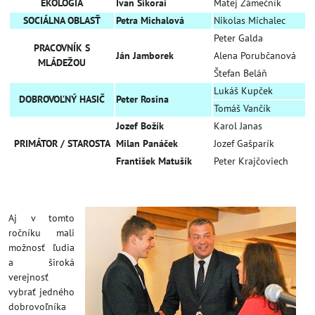
EKOLÓGIA
Ivan Sikorai
Matej Zámečník
SOCIÁLNA OBLASŤ
Petra Michalová
Nikolas Michalec
Peter Galda
PRACOVNÍK S
Ján Jamborek
Alena Porubčanová
MLÁDEŽOU
Štefan Beláň
Lukáš Kupček
DOBROVOĽNÝ HASIČ
Peter Rosina
Tomáš Vančík
Jozef Božík
Karol Janas
PRIMÁTOR / STAROSTA
Milan Panáček
Jozef Gašparík
František Matušík
Peter Krajčoviech
Aj v tomto
ročníku mali
možnosť ľudia
a široká
verejnosť
vybrať jedného
dobrovoľníka