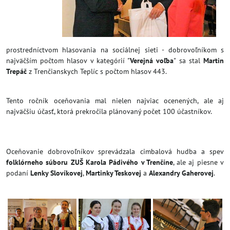
prostredníctvom hlasovania na sociálnej sieti - dobrovoľníkom s
najväčším počtom hlasov v kategórií "
Verejná voľba
" sa stal
Martin
Trepáč
z Trenčianskych Teplíc s počtom hlasov 443.
Tento ročník oceňovania mal nielen najviac ocenených, ale aj
najväčšiu účasť, ktorá prekročila plánovaný počet 100 účastníkov.
Oceňovanie dobrovoľníkov sprevádzala cimbalová hudba a spev
folklórneho súboru ZUŠ Karola Pádivého v Trenčíne
, ale aj piesne v
podaní
Lenky Slovíkovej
,
Martinky Teskovej
a
Alexandry Gaherovej
.