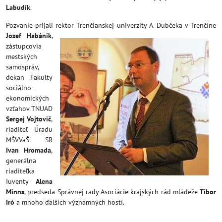
Labudík
.
Pozvanie prijali rektor Trenčianskej univerzity A. Dubčeka v Trenčíne
Jozef Habánik
,
zástupcovia
mestských
samospráv,
dekan Fakulty
sociálno-
ekonomických
vzťahov TNUAD
Sergej Vojtovič
,
riaditeľ Úradu
MŠVVaŠ SR
Ivan Hromada
,
generálna
riaditeľka
Iuventy
Alena
Minns
, predseda Správnej rady Asociácie krajských rád mládeže
Tibor
Iró
a mnoho ďalších významných hostí.