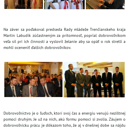
Na záver sa poďakoval predseda Rady mládeže Trenčianskeho kraja
Martin Labudík zúčastneným za prítomnosť, poprial dobrovoľníkom
veľa síl pri ich činnosti a vyslovil želanie aby sa opäť o rok stretli a
mohli oceneniť ďalších dobrovoľníkov.
Dobrovoľníctvo je o ľuďoch, ktorí svoj čas a energiu venujú nezištnej
pomoci druhým. Je už na nich, akú formu pomoci si zvolia. Záujem o
dobrovoľnícku prácu je dôkazom toho, že aj v dnešnej dobe sa nájdu