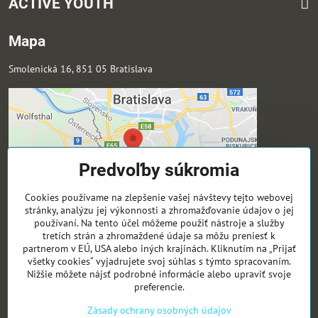
ACTIVE YOUTH
Mapa
Smolenická 16, 851 05 Bratislava
Predvoľby súkromia
Cookies používame na zlepšenie vašej návštevy tejto webovej
stránky, analýzu jej výkonnosti a zhromažďovanie údajov o jej
používaní. Na tento účel môžeme použiť nástroje a služby
tretích strán a zhromaždené údaje sa môžu preniesť k
partnerom v EÚ, USA alebo iných krajinách. Kliknutím na „Prijať
Sledujte nás
všetky cookies“ vyjadrujete svoj súhlas s týmto spracovaním.
Nižšie môžete nájsť podrobné informácie alebo upraviť svoje
preferencie.
Activeyouthsk -Fb
Activeyouthsk -Ig
Zásady ochrany osobných údajov