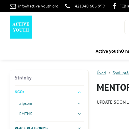
info@active-youth.org
+421940 606 999
FCB 
Active youth
O n
Úvod
Spoluprá
Stránky
MENTOR
NGOs
UPDATE SOON ..
Zipcem
RMTNK
PEACE PLATFORMS