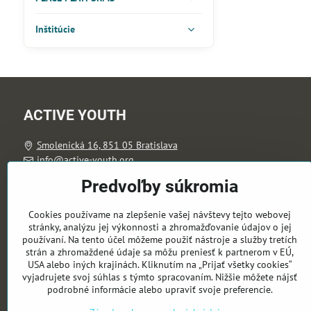
Inštitúcie
ACTIVE YOUTH
Smolenická 16, 851 05 Bratislava
info@active-youth.org
(+421) 940 606 999
Predvoľby súkromia
Cookies používame na zlepšenie vašej návštevy tejto webovej
stránky, analýzu jej výkonnosti a zhromažďovanie údajov o jej
používaní. Na tento účel môžeme použiť nástroje a služby tretích
strán a zhromaždené údaje sa môžu preniesť k partnerom v EÚ,
USA alebo iných krajinách. Kliknutím na „Prijať všetky cookies“
vyjadrujete svoj súhlas s týmto spracovaním. Nižšie môžete nájsť
podrobné informácie alebo upraviť svoje preferencie.