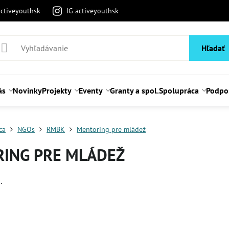
activeyouthsk
IG activeyouthsk
Hľadať
ás
Novinky
Projekty
Eventy
Granty a spol.
Spolupráca
Podpo
ca
NGOs
RMBK
Mentoring pre mládež
ING PRE MLÁDEŽ
.