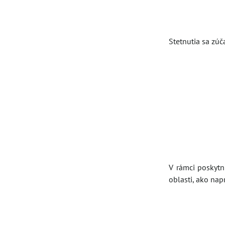
Stetnutia sa zúč
V rámci poskytn
oblasti, ako nap