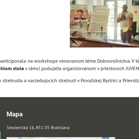
rticipovala na workshope venovanom téme Dobrovoľníctva. V tém
úhlom stole
v rámci podujatia organizovanom v priestoroch IUVENT
stretnutia a nasledujúcich stretnutí v Považskej Bystrici a Prievi
Mapa
Smolenická 16, 851 05 Bratislava