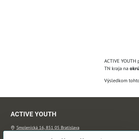
ACTIVE YOUTH pa
TN kraja na
okr
Výsledkom tohto 
ACTIVE YOUTH
Smolenická 16, 851 05 Bratislava
info@active-youth.org