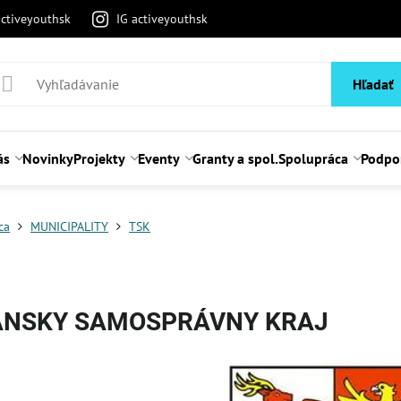
activeyouthsk
IG activeyouthsk
Hľadať
ás
Novinky
Projekty
Eventy
Granty a spol.
Spolupráca
Podpo
ca
MUNICIPALITY
TSK
ANSKY SAMOSPRÁVNY KRAJ