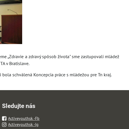
e „Zdravie a zdravý spôsob života" sme zastupovali mládež
A v Bratislave.
dzi bola schválená Koncepcia práce s mládežou pre Tn kraj.
Sledujte nás
Activeyouthsk -Fb
Activeyouthsk -Ig