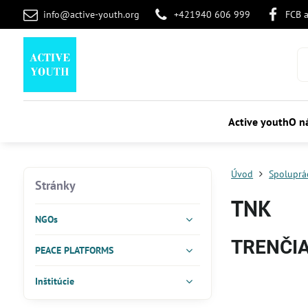
info@active-youth.org
+421940 606 999
FCB 
Active youth
O n
Úvod
Spoluprá
Stránky
TNK
NGOs
TRENČI
PEACE PLATFORMS
Inštitúcie