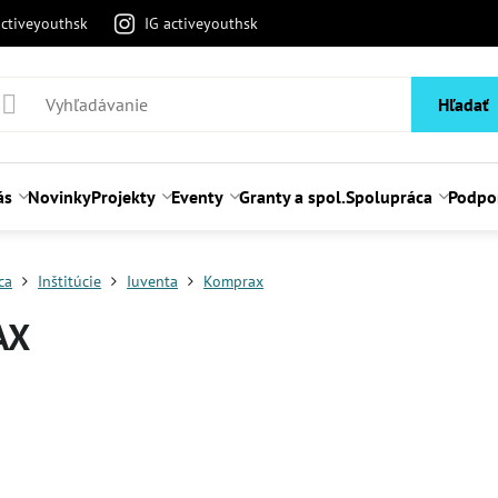
activeyouthsk
IG activeyouthsk
Hľadať
ás
Novinky
Projekty
Eventy
Granty a spol.
Spolupráca
Podpo
ca
Inštitúcie
Iuventa
Komprax
AX