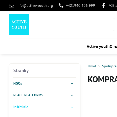
info@active-youth.org
+421940 606 999
FCB 
Active youth
O n
Úvod
Spoluprá
Stránky
KOMPR
NGOs
PEACE PLATFORMS
Inštitúcie