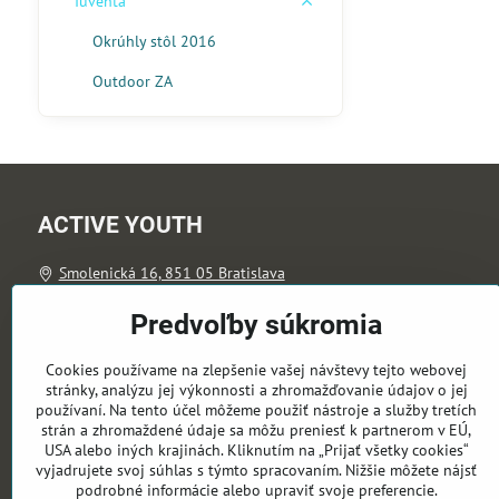
Iuventa
Okrúhly stôl 2016
Outdoor ZA
ACTIVE YOUTH
Smolenická 16, 851 05 Bratislava
info@active-youth.org
Predvoľby súkromia
(+421) 940 606 999
Cookies používame na zlepšenie vašej návštevy tejto webovej
stránky, analýzu jej výkonnosti a zhromažďovanie údajov o jej
používaní. Na tento účel môžeme použiť nástroje a služby tretích
strán a zhromaždené údaje sa môžu preniesť k partnerom v EÚ,
USA alebo iných krajinách. Kliknutím na „Prijať všetky cookies“
vyjadrujete svoj súhlas s týmto spracovaním. Nižšie môžete nájsť
podrobné informácie alebo upraviť svoje preferencie.