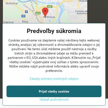
Predvoľby súkromia
Cookies používame na zlepšenie vašej návštevy tejto webovej
stránky, analýzu jej výkonnosti a zhromažďovanie údajov o jej
používaní. Na tento účel môžeme použiť nástroje a služby
Sledujte nás
tretích strán a zhromaždené údaje sa môžu preniesť k
partnerom v EÚ, USA alebo iných krajinách. Kliknutím na „Prijať
všetky cookies“ vyjadrujete svoj súhlas s týmto spracovaním.
Activeyouthsk -Fb
Nižšie môžete nájsť podrobné informácie alebo upraviť svoje
Activeyouthsk -Ig
preferencie.
Zásady ochrany osobných údajov
©
2026
Copyright
Predvoľby súkromia
Zásady ochrany osobných údajov
Prijať všetky cookies
Vytvorené pomocou:
BiznisWeb.sk
Ukázať podrobnosti