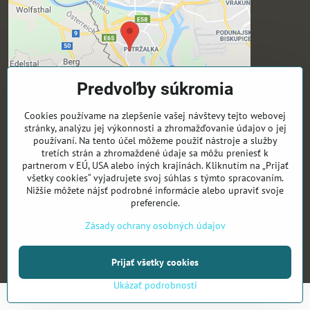
Predvoľby súkromia
Cookies používame na zlepšenie vašej návštevy tejto webovej
stránky, analýzu jej výkonnosti a zhromažďovanie údajov o jej
používaní. Na tento účel môžeme použiť nástroje a služby
Sledujte nás
tretích strán a zhromaždené údaje sa môžu preniesť k
partnerom v EÚ, USA alebo iných krajinách. Kliknutím na „Prijať
všetky cookies“ vyjadrujete svoj súhlas s týmto spracovaním.
Activeyouthsk -Fb
Nižšie môžete nájsť podrobné informácie alebo upraviť svoje
Activeyouthsk -Ig
preferencie.
Zásady ochrany osobných údajov
©
2026
Copyright
Predvoľby súkromia
Zásady ochrany osobných údajov
Prijať všetky cookies
Vytvorené pomocou:
BiznisWeb.sk
Ukázať podrobnosti