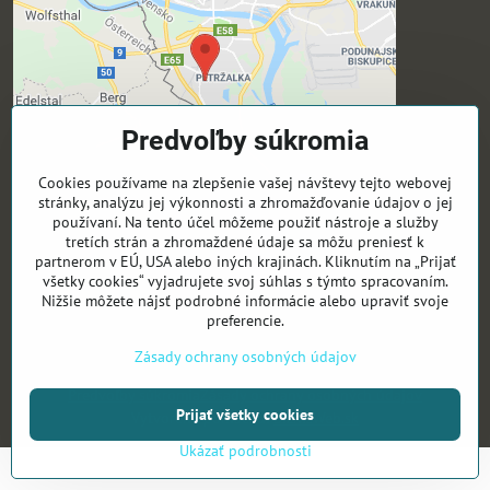
Predvoľby súkromia
Cookies používame na zlepšenie vašej návštevy tejto webovej
stránky, analýzu jej výkonnosti a zhromažďovanie údajov o jej
používaní. Na tento účel môžeme použiť nástroje a služby
Sledujte nás
tretích strán a zhromaždené údaje sa môžu preniesť k
partnerom v EÚ, USA alebo iných krajinách. Kliknutím na „Prijať
všetky cookies“ vyjadrujete svoj súhlas s týmto spracovaním.
Activeyouthsk -Fb
Nižšie môžete nájsť podrobné informácie alebo upraviť svoje
Activeyouthsk -Ig
preferencie.
Zásady ochrany osobných údajov
©
2026
Copyright
Predvoľby súkromia
Zásady ochrany osobných údajov
Prijať všetky cookies
Vytvorené pomocou:
BiznisWeb.sk
Ukázať podrobnosti