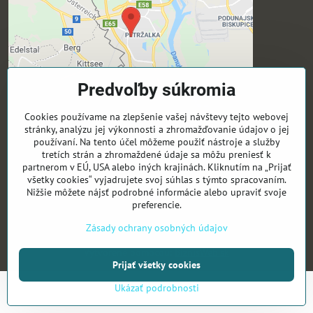
Predvoľby súkromia
Cookies používame na zlepšenie vašej návštevy tejto webovej
stránky, analýzu jej výkonnosti a zhromažďovanie údajov o jej
Sledujte nás
používaní. Na tento účel môžeme použiť nástroje a služby
tretích strán a zhromaždené údaje sa môžu preniesť k
Activeyouthsk -Fb
partnerom v EÚ, USA alebo iných krajinách. Kliknutím na „Prijať
všetky cookies“ vyjadrujete svoj súhlas s týmto spracovaním.
Activeyouthsk -Ig
Nižšie môžete nájsť podrobné informácie alebo upraviť svoje
preferencie.
©
2026
Copyright
Zásady ochrany osobných údajov
Predvoľby súkromia
Zásady ochrany osobných údajov
Vytvorené pomocou:
BiznisWeb.sk
Prijať všetky cookies
Ukázať podrobnosti