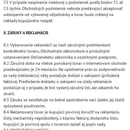
7.5 V prípade nesplnenia niektorej z podmienok podľa bodov 7.1 až
7.3 týchto Obchodných podmienok nebude predávajúci akceptovať
odstúpenie od vybavenej objednávky a tovar bude vrátený na
náklady kupujúceho naspäť.
8. ZÁRUKY A REKLAMÁCIE
8.1 Vybavovanie reklamácií sa riadi záručnými podmienkami
konkrétneho tovaru, Obchodným zákonníkom a príslušnými
ustanoveniami Občianskeho zákonníka a osobitnými predpismi.
8.2 Záručná doba na všetok ponúkaný tovar v internetovom obchode
predávajúceho je 24 mesiacov. Na uplatnenie práv zo zodpovednosti
za vady (reklamáciu) vždy postačuje doklad o zakúpení (priložená
faktúra). Predloženie dokladu o zakúpení na účely reklamácie
postačuje aj v prípade, že bol vydaný záručný list, ale zákazník ho
stratil.
8.3 Záruka sa nevzťahuje na bežné opotrebenie veci (alebo jej častí)
spôsobené používaním.
8.4 Reklamovaný tovar je kupujúci povinný doručiť na reklamáciu
čistý, mechanicky nepoškodený, s kópiou faktúry, dodacieho listu.
Kupujúci je povinný spolu s tovarom zaslať aj popis vady.