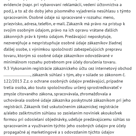
evidencie (napr. pri vybavovaní reklamácií, vedení účtovníctva a
pod.), a to až do doby jeho písomného vyjadrenia nesúhlasu s týmto
spracovaním. Osobné údaje sú spracované v rozsahu: meno,
priezvisko, adresa, telefón, e-mail. Zákazník má právo na prístup k
svojim osobným údajom, právo na ich opravu vrátane ďalších
zákonných práv k týmto údajom. Predávajúci neposkytuje,
nezverejňuje a nesprístupňuje osobné údaje zákazníkov žiadnej
ďalšej osobe, s výnimkou spoločností zabezpečujúcich prepravu
tovaru, ktorým sú osobné údaje zákazníkov odovzdávané v
minimálnom rozsahu potrebnom pre účely doručenia tovaru.
9.3 Vykonaním registrácie zákazníckeho účtu cez internetový obchod
......................, zákazník súhlasí s tým, aby v súlade so zákonom č.
122/2013 Z.z. o ochrane osobných údajov predávajúci, prípadne
tretia osoba, ako touto spoločnosťou určený sprostredkovateľ v
zmysle citovaného zákona, spracovávala, zhromažďovala a
uchovávala osobné údaje zákazníka poskytnuté zákazníkom pri jeho
registrácii. Zákazník tiež uskutočnením zákazníckej registrácie
a/alebo zaškrtnutím súhlasu so zasielaním noviniek akoukoľvek
formou pri odosielaní objednávky, udeľuje predávajúcemu súhlas so
spracovaním a využívaním týchto jeho osobných údajov pre účely
propagačné aj marketingové a s odovzdaním týchto údajov