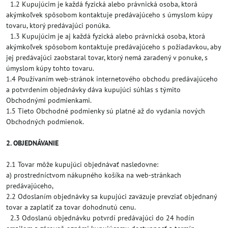
1.2 Kupujúcim je každá fyzická alebo právnická osoba, ktorá
akýmkoľvek spôsobom kontaktuje predávajúceho s úmyslom kúpy
tovaru, ktorý predávajúci ponúka.
1.3 Kupujúcim je aj každá fyzická alebo právnická osoba, ktorá
akýmkoľvek spôsobom kontaktuje predávajúceho s požiadavkou, aby
jej predávajúci zaobstaral tovar, ktorý nemá zaradený v ponuke, s
úmyslom kúpy tohto tovaru.
1.4 Používaním web-stránok internetového obchodu predávajúceho
a potvrdením objednávky dáva kupujúci súhlas s týmito
Obchodnými podmienkami.
1.5 Tieto Obchodné podmienky sú platné až do vydania nových
Obchodných podmienok.
2. OBJEDNÁVANIE
2.1 Tovar môže kupujúci objednávať nasledovne:
a) prostredníctvom nákupného košíka na web-stránkach
predávajúceho,
2.2 Odoslaním objednávky sa kupujúci zaväzuje prevziať objednaný
tovar a zaplatiť za tovar dohodnutú cenu.
2.3 Odoslanú objednávku potvrdí predávajúci do 24 hodín