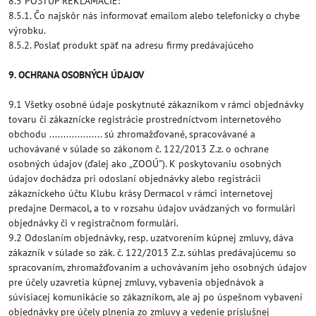
8.5 POSTUP REKLAMÁCIE:
8.5.1. Čo najskôr nás informovať emailom alebo telefonicky o chybe
výrobku.
8.5.2. Poslať produkt späť na adresu firmy predávajúceho
9. OCHRANA OSOBNÝCH ÚDAJOV
9.1 Všetky osobné údaje poskytnuté zákazníkom v rámci objednávky
tovaru či zákaznícke registrácie prostredníctvom internetového
obchodu ................... sú zhromažďované, spracovávané a
uchovávané v súlade so zákonom č. 122/2013 Z.z. o ochrane
osobných údajov (ďalej ako „ZOOÚ"). K poskytovaniu osobných
údajov dochádza pri odoslaní objednávky alebo registrácii
zákazníckeho účtu Klubu krásy Dermacol v rámci internetovej
predajne Dermacol, a to v rozsahu údajov uvádzaných vo formulári
objednávky či v registračnom formulári.
9.2 Odoslaním objednávky, resp. uzatvorením kúpnej zmluvy, dáva
zákazník v súlade so zák. č. 122/2013 Z.z. súhlas predávajúcemu so
spracovaním, zhromažďovaním a uchovávaním jeho osobných údajov
pre účely uzavretia kúpnej zmluvy, vybavenia objednávok a
súvisiacej komunikácie so zákazníkom, ale aj po úspešnom vybavení
objednávky pre účely plnenia zo zmluvy a vedenie príslušnej