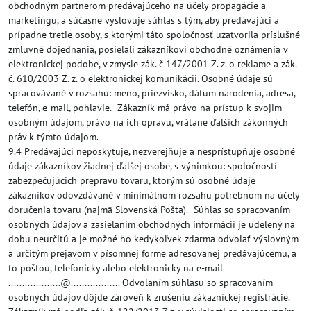
obchodným partnerom predávajúceho na účely propagácie a
marketingu, a súčasne vyslovuje súhlas s tým, aby predávajúci a
prípadne tretie osoby, s ktorými táto spoločnosť uzatvorila príslušné
zmluvné dojednania, posielali zákazníkovi obchodné oznámenia v
elektronickej podobe, v zmysle zák. č 147/2001 Z. z. o reklame a zák.
č. 610/2003 Z. z. o elektronickej komunikácii. Osobné údaje sú
spracovávané v rozsahu: meno, priezvisko, dátum narodenia, adresa,
telefón, e-mail, pohlavie. Zákazník má právo na prístup k svojim
osobným údajom, právo na ich opravu, vrátane ďalších zákonných
práv k týmto údajom.
9.4 Predávajúci neposkytuje, nezverejňuje a nesprístupňuje osobné
údaje zákazníkov žiadnej ďalšej osobe, s výnimkou: spoločností
zabezpečujúcich prepravu tovaru, ktorým sú osobné údaje
zákazníkov odovzdávané v minimálnom rozsahu potrebnom na účely
doručenia tovaru (najmä Slovenská Pošta). Súhlas so spracovaním
osobných údajov a zasielaním obchodných informácií je udelený na
dobu neurčitú a je možné ho kedykoľvek zdarma odvolať výslovným
a určitým prejavom v písomnej forme adresovanej predávajúcemu, a
to poštou, telefonicky alebo elektronicky na e-mail
...................@.................. Odvolaním súhlasu so spracovaním
osobných údajov dôjde zároveň k zrušeniu zákazníckej registrácie.