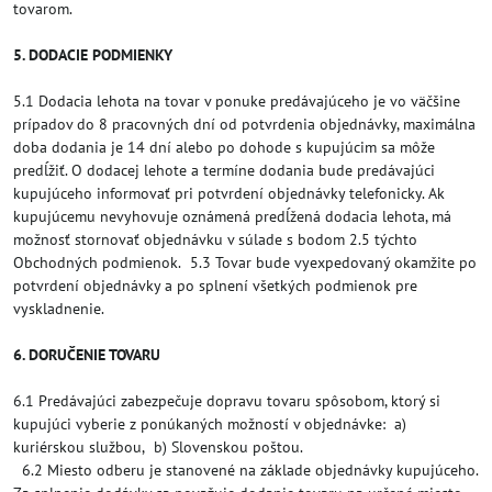
tovarom.
5. DODACIE PODMIENKY
5.1 Dodacia lehota na tovar v ponuke predávajúceho je vo väčšine
prípadov do 8 pracovných dní od potvrdenia objednávky, maximálna
doba dodania je 14 dní alebo po dohode s kupujúcim sa môže
predĺžiť. O dodacej lehote a termíne dodania bude predávajúci
kupujúceho informovať pri potvrdení objednávky telefonicky. Ak
kupujúcemu nevyhovuje oznámená predĺžená dodacia lehota, má
možnosť stornovať objednávku v súlade s bodom 2.5 týchto
Obchodných podmienok. 5.3 Tovar bude vyexpedovaný okamžite po
potvrdení objednávky a po splnení všetkých podmienok pre
vyskladnenie.
6. DORUČENIE TOVARU
6.1 Predávajúci zabezpečuje dopravu tovaru spôsobom, ktorý si
kupujúci vyberie z ponúkaných možností v objednávke: a)
kuriérskou službou, b) Slovenskou poštou.
6.2 Miesto odberu je stanovené na základe objednávky kupujúceho.