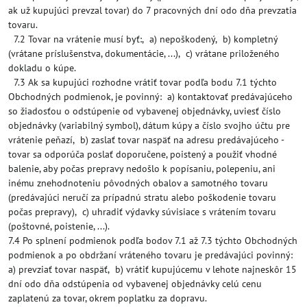
ak už kupujúci prevzal tovar) do 7 pracovných dní odo dňa prevzatia
tovaru.
7.2 Tovar na vrátenie musí byť:, a) nepoškodený, b) kompletný
(vrátane príslušenstva, dokumentácie, ...), c) vrátane priloženého
dokladu o kúpe.
7.3 Ak sa kupujúci rozhodne vrátiť tovar podľa bodu 7.1 týchto
Obchodných podmienok, je povinný: a) kontaktovať predávajúceho
so žiadosťou o odstúpenie od vybavenej objednávky, uviesť číslo
objednávky (variabilný symbol), dátum kúpy a číslo svojho účtu pre
vrátenie peňazí, b) zaslať tovar naspäť na adresu predávajúceho -
tovar sa odporúča poslať doporučene, poistený a použiť vhodné
balenie, aby počas prepravy nedošlo k popísaniu, polepeniu, ani
inému znehodnoteniu pôvodných obalov a samotného tovaru
(predávajúci neručí za prípadnú stratu alebo poškodenie tovaru
počas prepravy), c) uhradiť výdavky súvisiace s vrátením tovaru
(poštovné, poistenie, ...).
7.4 Po splnení podmienok podľa bodov 7.1 až 7.3 týchto Obchodných
podmienok a po obdržaní vráteného tovaru je predávajúci povinný:
a) prevziať tovar naspäť, b) vrátiť kupujúcemu v lehote najneskôr 15
dní odo dňa odstúpenia od vybavenej objednávky celú cenu
zaplatenú za tovar, okrem poplatku za dopravu.