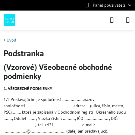
Panel používateľa
Úvod
Podstranka
(Vzorové) Všeobecné obchodné
podmienky
1. VŠEOBECNÉ PODMIENKY
1.1 Predávajúcim je spoločnosť ..................názov
spoločnosti.........................., .............adresa....(ulica, číslo, mesto,
PSČ)......., ktorá je zapísaná v Obchodnom registri Okresného súdu
......., Oddiel : ..... , Vložka číslo : .........., IČO: ................... , DIČ:
.........................., tel. +421......................, e-mail:
...................@............................. (ďalej len predávajúci).