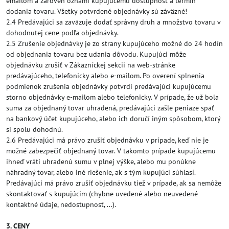
emailom a zároveň oznámi kupujúcemu dostupnosť a termín
dodania tovaru. Všetky potvrdené objednávky sú záväzné!
2.4 Predávajúci sa zaväzuje dodať správny druh a množstvo tovaru v
dohodnutej cene podľa objednávky.
2.5 Zrušenie objednávky je zo strany kupujúceho možné do 24 hodín
od objednania tovaru bez udania dôvodu. Kupujúci môže
objednávku zrušiť v Zákazníckej sekcii na web-stránke
predávajúceho, telefonicky alebo e-mailom. Po overení splnenia
podmienok zrušenia objednávky potvrdí predávajúci kupujúcemu
storno objednávky e-mailom alebo telefonicky. V prípade, že už bola
suma za objednaný tovar uhradená, predávajúci zašle peniaze späť
na bankový účet kupujúceho, alebo ich doručí iným spôsobom, ktorý
si spolu dohodnú.
2.6 Predávajúci má právo zrušiť objednávku v prípade, keď nie je
možné zabezpečiť objednaný tovar. V takomto prípade kupujúcemu
ihneď vráti uhradenú sumu v plnej výške, alebo mu ponúkne
náhradný tovar, alebo iné riešenie, ak s tým kupujúci súhlasí.
Predávajúci má právo zrušiť objednávku tiež v prípade, ak sa nemôže
skontaktovať s kupujúcim (chybne uvedené alebo neuvedené
kontaktné údaje, nedostupnosť, ...).
3. CENY