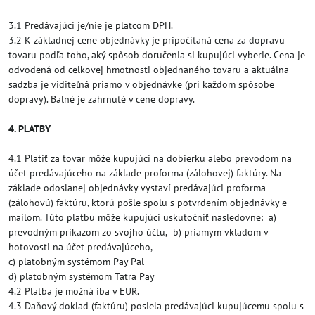
3.1 Predávajúci je/nie je platcom DPH.
3.2 K základnej cene objednávky je pripočítaná cena za dopravu
tovaru podľa toho, aký spôsob doručenia si kupujúci vyberie. Cena je
odvodená od celkovej hmotnosti objednaného tovaru a aktuálna
sadzba je viditeľná priamo v objednávke (pri každom spôsobe
dopravy). Balné je zahrnuté v cene dopravy.
4. PLATBY
4.1 Platiť za tovar môže kupujúci na dobierku alebo prevodom na
účet predávajúceho na základe proforma (zálohovej) faktúry. Na
základe odoslanej objednávky vystaví predávajúci proforma
(zálohovú) faktúru, ktorú pošle spolu s potvrdením objednávky e-
mailom. Túto platbu môže kupujúci uskutočniť nasledovne: a)
prevodným príkazom zo svojho účtu, b) priamym vkladom v
hotovosti na účet predávajúceho,
c) platobným systémom Pay Pal
d) platobným systémom Tatra Pay
4.2 Platba je možná iba v EUR.
4.3 Daňový doklad (faktúru) posiela predávajúci kupujúcemu spolu s