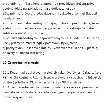
pred uplynutím času jeho platnosti, ak prevádzkovateľ spracúva
osobné údaje na základe súhlasu dotknutej osoby.
Zákazník má právo u predávajúceho na základe písomnej žiadosti
namietať voči:
a) spracúvaniu jeho osobných údajov, o ktorých predpokladá, že sú
alebo budú spracúvané na účely priameho marketingu bez jeho
súhlasu, a žiadať ich likvidáciu,
b) využívaniu osobných údajov uvedených v § 10 ods. 3 písm. d) na
účely priameho marketingu v poštovom styku, alebo
c) poskytovaniu osobných údajov uvedených v § 10 ods. 3 písm. d)
na účely priameho marketingu.
10. Záverečné informácie
10.1 Dozor nad poskytovaním služieb vykonáva Okresné riaditeľstvo
PZ Trenčín Kvetná 7, 911 42 Trenčín a Slovenská obchodná inšpekcia,
poštový priečinok 29, Prievozská 32, 827 99 Bratislava.
10.2 Tieto všeobecné obchodné podmienky a všetky kúpne zmluvy
uzavreté na ich základe sa riadia právnymi predpismi platnými v
Slovenskej republike.