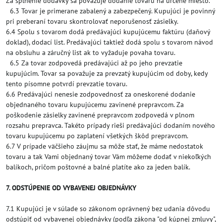
Za splnenie dodávky sa považuje dodanie tovaru na určené miesto.
6.3 Tovar je primerane zabalený a zabezpečený. Kupujúci je povinný
pri preberaní tovaru skontrolovať neporušenosť zásielky.
6.4 Spolu s tovarom dodá predávajúci kupujúcemu faktúru (daňový
doklad), dodací list. Predávajúci taktiež dodá spolu s tovarom návod
na obsluhu a záručný list ak to vyžaduje povaha tovaru.
6.5 Za tovar zodpovedá predávajúci až po jeho prevzatie
kupujúcim. Tovar sa považuje za prevzatý kupujúcim od doby, kedy
tento písomne potvrdí prevzatie tovaru.
6.6 Predávajúci nenesie zodpovednosť za oneskorené dodanie
objednaného tovaru kupujúcemu zavinené prepravcom. Za
poškodenie zásielky zavinené prepravcom zodpovedá v plnom
rozsahu prepravca. Takéto prípady rieši predávajúci dodaním nového
tovaru kupujúcemu po zaplatení všetkých škôd prepravcom.
6.7 V prípade väčšieho záujmu sa môže stať, že máme nedostatok
tovaru a tak Vami objednaný tovar Vám môžeme dodať v niekoľkých
balíkoch, pričom poštovné a balné platíte ako za jeden balík.
7. ODSTÚPENIE OD VYBAVENEJ OBJEDNÁVKY
7.1 Kupujúci je v súlade so zákonom oprávnený bez udania dôvodu
odstúpiť od vybavenej objednávky (podľa zákona "od kúpnej zmluvy",