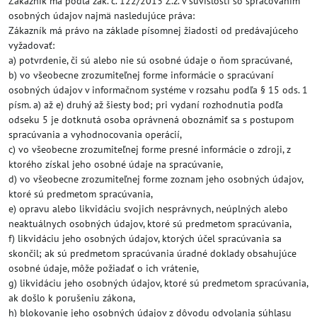
Zákazník má podľa zák. č. 122/2013 Z.z. v súvislosti so spracovaním
osobných údajov najmä nasledujúce práva:
Zákazník má právo na základe písomnej žiadosti od predávajúceho
vyžadovať:
a) potvrdenie, či sú alebo nie sú osobné údaje o ňom spracúvané,
b) vo všeobecne zrozumiteľnej forme informácie o spracúvaní
osobných údajov v informačnom systéme v rozsahu podľa § 15 ods. 1
písm. a) až e) druhý až šiesty bod; pri vydaní rozhodnutia podľa
odseku 5 je dotknutá osoba oprávnená oboznámiť sa s postupom
spracúvania a vyhodnocovania operácií,
c) vo všeobecne zrozumiteľnej forme presné informácie o zdroji, z
ktorého získal jeho osobné údaje na spracúvanie,
d) vo všeobecne zrozumiteľnej forme zoznam jeho osobných údajov,
ktoré sú predmetom spracúvania,
e) opravu alebo likvidáciu svojich nesprávnych, neúplných alebo
neaktuálnych osobných údajov, ktoré sú predmetom spracúvania,
f) likvidáciu jeho osobných údajov, ktorých účel spracúvania sa
skončil; ak sú predmetom spracúvania úradné doklady obsahujúce
osobné údaje, môže požiadať o ich vrátenie,
g) likvidáciu jeho osobných údajov, ktoré sú predmetom spracúvania,
ak došlo k porušeniu zákona,
h) blokovanie jeho osobných údajov z dôvodu odvolania súhlasu