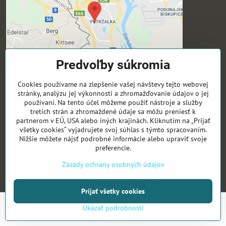
Predvoľby súkromia
Cookies používame na zlepšenie vašej návštevy tejto webovej
stránky, analýzu jej výkonnosti a zhromažďovanie údajov o jej
Sledujte nás
používaní. Na tento účel môžeme použiť nástroje a služby
tretích strán a zhromaždené údaje sa môžu preniesť k
Activeyouthsk -Fb
partnerom v EÚ, USA alebo iných krajinách. Kliknutím na „Prijať
Activeyouthsk -Ig
všetky cookies“ vyjadrujete svoj súhlas s týmto spracovaním.
Nižšie môžete nájsť podrobné informácie alebo upraviť svoje
preferencie.
©
2026
Copyright
Zásady ochrany osobných údajov
Predvoľby súkromia
Zásady ochrany osobných údajov
Vytvorené pomocou:
BiznisWeb.sk
Prijať všetky cookies
Ukázať podrobnosti